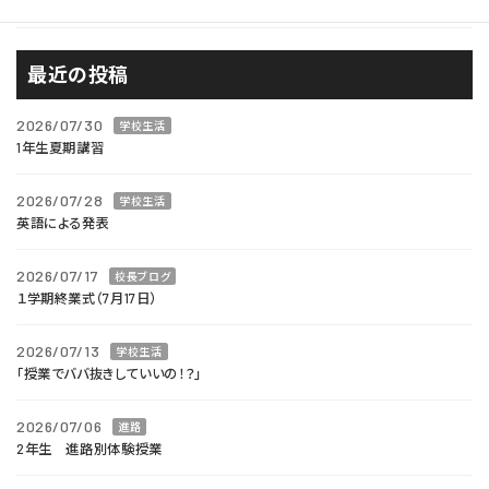
進路
最近の投稿
2026/07/30
学校生活
1年生夏期講習
2026/07/28
学校生活
英語による発表
2026/07/17
校長ブログ
１学期終業式（7月17日）
2026/07/13
学校生活
「授業でババ抜きしていいの！？」
2026/07/06
進路
2年生 進路別体験授業