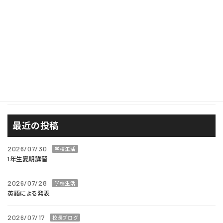
学校生活
学校行事
広報
校長ブログ
西風が見たもの
進路
最近の投稿
2026/07/30
学校生活
1年生夏期講習
2026/07/28
学校生活
英語による発表
2026/07/17
校長ブログ