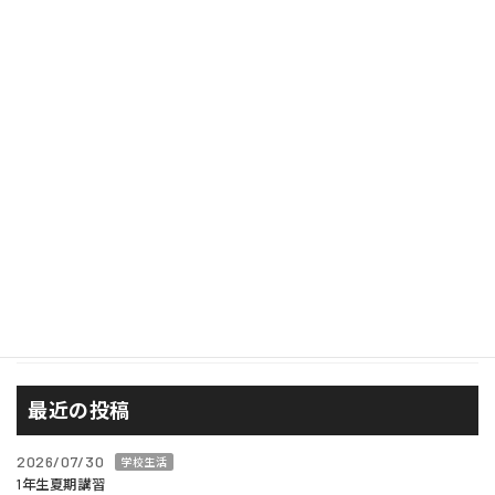
カテゴリー
奨学金
学校生活
学校行事
広報
校長ブログ
西風が見たもの
進路
最近の投稿
2026/07/30
学校生活
1年生夏期講習