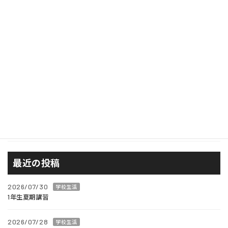
奨学金
学校生活
学校行事
広報
校長ブログ
西風が見たもの
進路
最近の投稿
2026/07/30
学校生活
1年生夏期講習
2026/07/28
学校生活