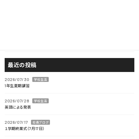
広報
校長ブログ
西風が見たもの
進路
最近の投稿
2026/07/30
学校生活
1年生夏期講習
2026/07/28
学校生活
英語による発表
2026/07/17
校長ブログ
１学期終業式（7月17日）